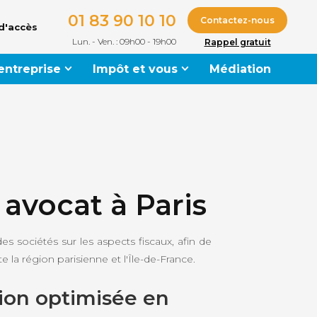
01 83 90 10 10
Contactez-nous
d'accès
Lun. - Ven. : 09h00 - 19h00
Rappel gratuit
 entreprise
Impôt et vous
Médiation
 avocat à Paris
es sociétés sur les aspects fiscaux, afin de
e la région parisienne et l'Île-de-France.
sion optimisée en