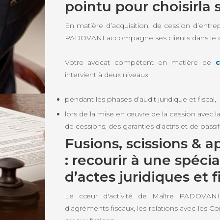
pointu pour choisirla 
En matière d’acquisition, de cession d’ent
PADOVANI accompagne ses clients dans le cho
Votre avocat compétent en matière de
c
intervient à deux niveaux :
pendant les phases d’audit juridique et fiscal,
lors de la mise en œuvre de la cession avec la
de cessions, des garanties d’actifs et de passif
Fusions, scissions & ap
: recourir à une spéci
d’actes juridiques et 
Le cœur d'activité de Maître PADOVANI
d’agréments fiscaux, les relations avec les 